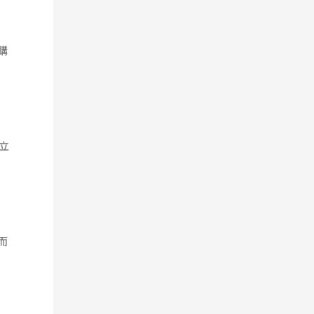
購
立
而