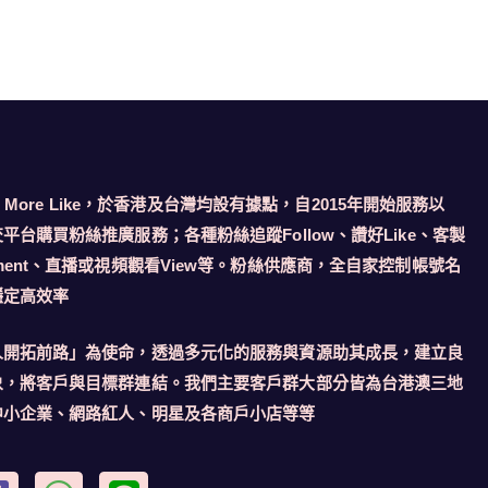
llow More Like，於香港及台灣均設有據點，自2015年開始服務以
平台購買粉絲推廣服務；各種粉絲追蹤Follow、讚好Like、客製
ment、直播或視頻觀看View等。粉絲供應商，全自家控制帳號名
穩定高效率
人開拓前路」為使命，透過多元化的服務與資源助其成長，建立良
象，將客戶與目標群連結。我們主要客戶群大部分皆為台港澳三地
中小企業、網路紅人、明星及各商戶小店等等
F
W
L