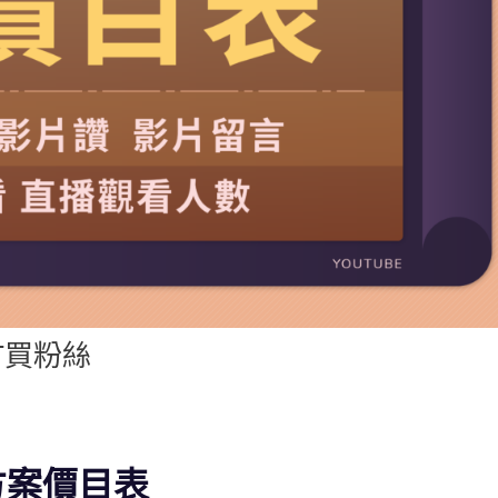
YT買粉絲
廣方案價目表