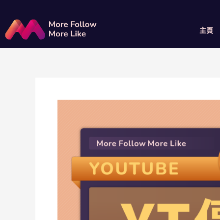
跳
Post
至
navigation
主
主頁
要
內
容